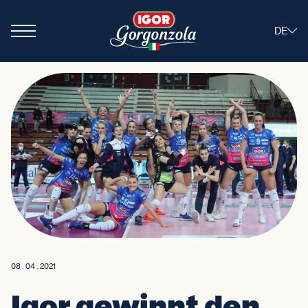
DE
Rezepte
Gesellschaft
Il Gorgonzola
Produkte
Nachhaltigkeit
Sport
Nachrichten
Verkaufsstelle
Kontakte
08 . 04 . 2021
Igor gewinnt den